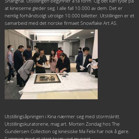
Shanghai. Utstillingen begynner å ta form. Og det kan tyde på
at kineserne gleder seg. I alle fall 10.000 av dem. Det er
nemlig forhåndsolgt utrolige 10.000 billetter. Utstillingen er et
samarbeid med det norske firmaet Snowflake Art AS.
Utstillingsåpningen i Kina nærmer seg med stormskritt.
Utstillingskuratorene, mag.art. Morten Zondag hos The
Gundersen Collection og kinesiske Ma Felix har nok å gjøre.
Sammen med et stort team ved museet.