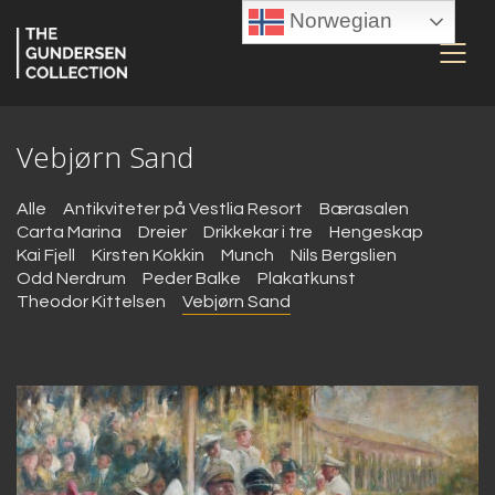
Norwegian
Vebjørn Sand
Alle
Antikviteter på Vestlia Resort
Bærasalen
Carta Marina
Dreier
Drikkekar i tre
Hengeskap
Kai Fjell
Kirsten Kokkin
Munch
Nils Bergslien
Odd Nerdrum
Peder Balke
Plakatkunst
Theodor Kittelsen
Vebjørn Sand