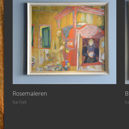
T
Zondag
@merkantilbygg.no
vik
merkantilbygg.no
Rosemaleren
B
Kai Fjell
Ka
enne nettsiden. Det er ikke tillatt å kopiere bilder eller tekst uten a