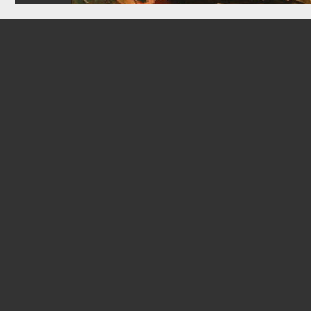
Ung kvinne
Kai Fjell