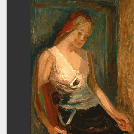
KONTAK
Morten 
E-post:
mz
Line Sand
E-mail:
ls@
© 2020 The Gundersen Collection eier alt innholdet på d