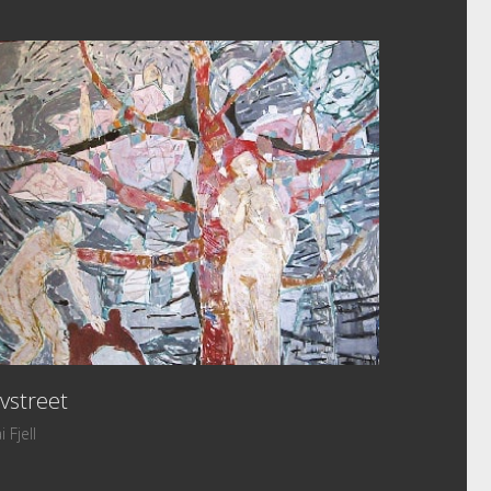
ivstreet
i Fjell