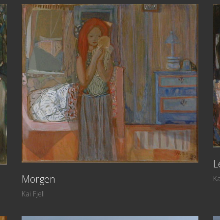
L
Morgen
Ka
Kai Fjell