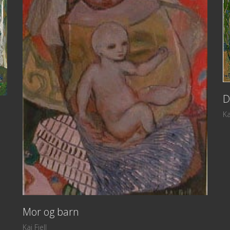
D
Ka
Mor og barn
Kai Fjell