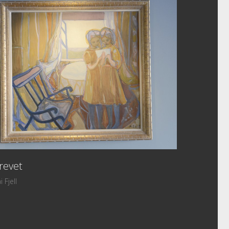
Vestlia Resort
Bakkestølvegen 81
3580 Geilo
E-post:
mail@vestlia.no
Tel:
+47 32 08 72 00
revet
i Fjell
vtale.