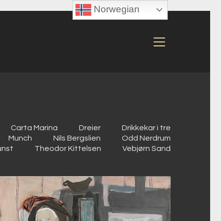
Norwegian
Carta Marina
Dreier
Drikkekar i tre
Munch
Nils Bergslien
Odd Nerdrum
unst
Theodor Kittelsen
Vebjørn Sand