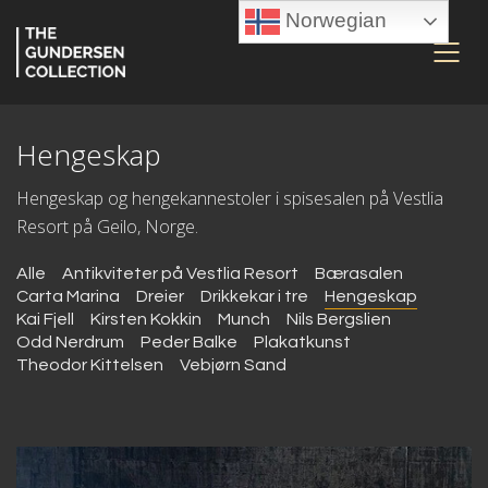
Norwegian
Hengeskap
Hengeskap og hengekannestoler i spisesalen på Vestlia
Resort på Geilo, Norge.
Alle
Antikviteter på Vestlia Resort
Bærasalen
Carta Marina
Dreier
Drikkekar i tre
Hengeskap
Kai Fjell
Kirsten Kokkin
Munch
Nils Bergslien
Odd Nerdrum
Peder Balke
Plakatkunst
Theodor Kittelsen
Vebjørn Sand