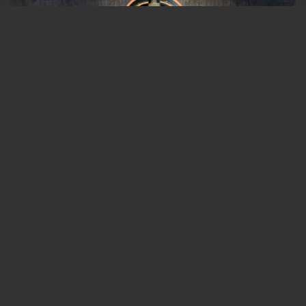
Kittil O. Haukjem
Antikviteter på Vestlia Resort
,
Hengeskap